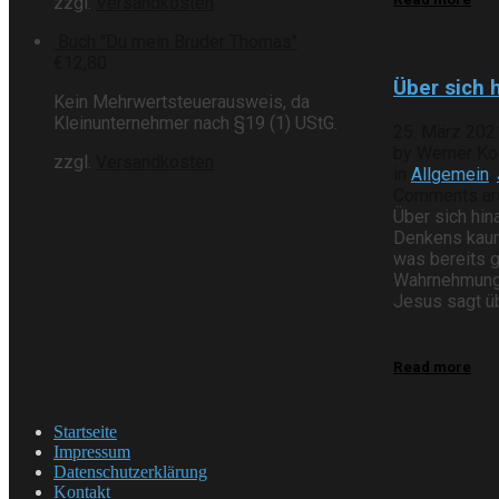
zzgl.
Versandkosten
Buch "Du mein Bruder Thomas"
€
12,80
Über sich
Kein Mehrwertsteuerausweis, da
Kleinunternehmer nach §19 (1) UStG.
25. März 202
by Werner Ko
zzgl.
Versandkosten
in
Allgemein
,
Comments are 
Über sich hi
Denkens kaum
was bereits g
Wahrnehmungen
Jesus sagt üb
Read more
Startseite
Impressum
Datenschutzerklärung
Kontakt