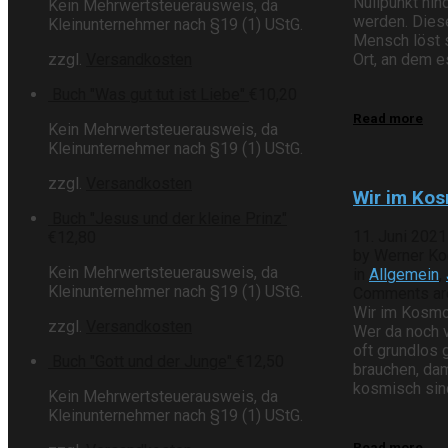
Nullpunkt hin
Kein Mehrwertsteuerausweis, da
werden. Diese
Kleinunternehmer nach §19 (1) UStG.
Mensch löst s
Ort, an dem es
zzgl.
Versandkosten
Buch "Was gut tut ist Liebe"
€
10,20
Read more
Kein Mehrwertsteuerausweis, da
Kleinunternehmer nach §19 (1) UStG.
zzgl.
Versandkosten
Wir im Ko
Buch "Jesus und der kleine Prinz"
11. Juni 202
€
12,80
by Werner Ko
Kein Mehrwertsteuerausweis, da
in
Allgemein
,
Kleinunternehmer nach §19 (1) UStG.
Comments are 
Wir im Kosmo
zzgl.
Versandkosten
Wer da noch v
oft grundlos 
Buch "Gott und der Junge"
€
12,50
brauchen, dam
kosmisch sind
Kein Mehrwertsteuerausweis, da
Kleinunternehmer nach §19 (1) UStG.
Read more