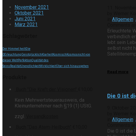
November 2021
11. Novembe
Oktober 2021
by Werner Ko
Juni 2021
in
Allgemein
,
März 2021
Comments are 
Erleuchtete W
Schlagwörter
verbindlich e
lebt sein Leb
selbst nicht 
Der Himmel heilt
Die
Satellitenemp
0
Erleuchtung
Geist
glücklich
Klarheit
Kosmisch
Kosmos
nicht von
dieser Welt
Perfektion
Qualität des
Seins
Realität
Unendlichkeit
Wirklichkeit
Über sich hinausgehen
Read more
Produkte
Buch "Die Kraft der Visionen"
€
10,00
Die 0 ist d
Kein Mehrwertsteuerausweis, da
Kleinunternehmer nach §19 (1) UStG.
9. Oktober 2
by Werner Ko
zzgl.
Versandkosten
in
Allgemein
,
Comments are 
Buch "Das Atem-Heilbuch"
€
10,00
Die 0 ist die