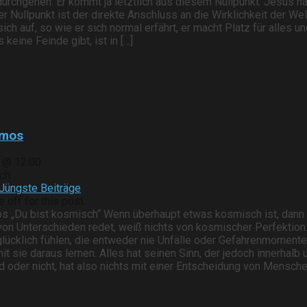
durchgehen. Er kommt ja letztlich aus diesem Nullpunkt. Jesus na
r Nullpunkt ist der direkte Anschluss an die Wirklichkeit der Welt
ich auf, so wie er sich normal erfährt, er macht Platz für alles
 keine Feinde gibt, ist in […]
smos
1 @ 12:00
ch
Jüngste Beiträge
off for this post.
s „Du bist kosmisch“ Wenn überhaupt etwas kosmisch ist, dann s
on Unterschieden redet, weiß nichts von kosmischer Perfektion. 
glücklich fühlen, die entweder nie Unfälle oder Gefahrenmoment
it sie daraus lernen. Alles hat seinen Sinn, der jedoch innerhalb 
 oder nicht, hat also nichts mit einer Entscheidung von Menschen 