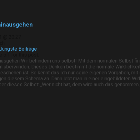
 hinausgehen
1 @ 20:27
ch
Jüngste Beiträge
off for this post.
nausgehen Wir behindern uns selbst! Mit dem normalen Selbst f
 überwinden. Dieses Denken bestimmt die normale Wirklichkeit 
eschehen ist. So kennt das Ich nur seine eigenen Vorgaben, mit 
 diesem Schema an. Dann lebt man in einer eingebildeten Wirklic
er dieses Selbst: „Wer nicht hat, dem wird auch das genommen, wa