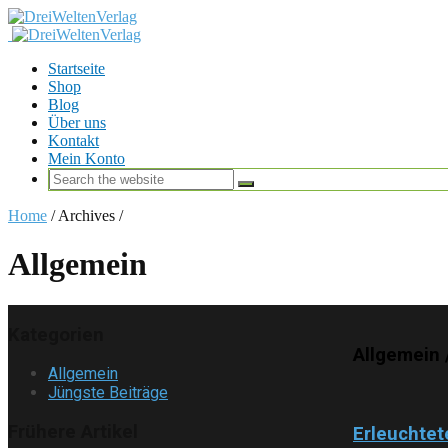
Startseite
Shop
Blog
Über uns
Kontakt
Mein Konto
Home
/ Archives /
Allgemein
Kategorien
Allgemein
Allgemein
Jüngste Beiträge
Frühere Artikel
Erleuchtet