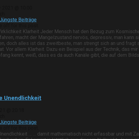
r 2021 @ 10:00
ch
Jüngste Beiträge
off for this post.
irklichkeit Klarheit Jeder Mensch hat den Bezug zum Kosmischen
rfahren, macht der Mangelzustand nervös, depressiv, man kann si
en, doch alles ist das zweitbeste, man strengt sich an und frag
hat. Vor allem Klarheit. Dazu ein Beispiel aus der Technik, das mi
fang kennt, weiß, dass es da auch Kanäle gibt, die auf dem Bilds
ie Unendlichkeit
021 @ 20:18
ch
Jüngste Beiträge
off for this post.
 Unendlichkeit … … damit mathematisch nicht erfassbar und mit 