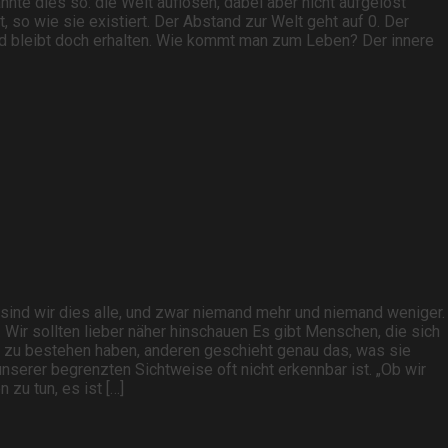
nnte dies so: die Welt auflösen, dabei aber nicht aufgelöst
, so wie sie existiert. Der Abstand zur Welt geht auf 0. Der
 und bleibt doch erhalten. Wie kommt man zum Leben? Der innere
ind wir dies alle, und zwar niemand mehr und niemand weniger.
Wir sollten lieber näher hinschauen Es gibt Menschen, die sich
e zu bestehen haben, anderen geschieht genau das, was sie
unserer begrenzten Sichtweise oft nicht erkennbar ist. „Ob wir
zu tun, es ist […]